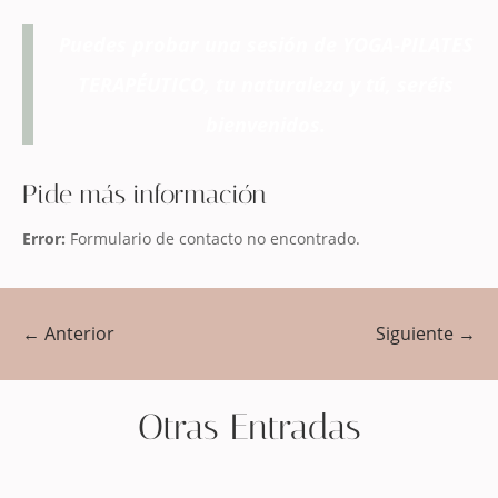
Puedes probar una sesión de YOGA-PILATES
TERAPÉUTICO, tu naturaleza y tú, seréis
bienvenidos.
Pide más información
Error:
Formulario de contacto no encontrado.
←
Anterior
Siguiente
→
Otras Entradas