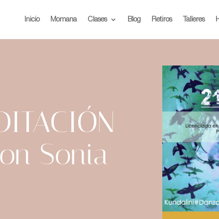
Inicio
Momana
Clases
Blog
Retiros
Talleres
H
EDITACIÓN
on Sonia