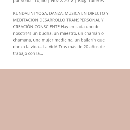
por
Sonia Trujillo
|
Nov 2, 2018
|
Blog
,
Talleres
KUNDALINI YOGA, DANZA, MÚSICA EN DIRECTO Y
MEDITACIÓN DESARROLLO TRANSPERSONAL Y
CREACIÓN CONSCIENTE Hay en cada uno de
nosotr@s un budha, un maestro, un chamán o
chamana, una mujer medicina, un bailarín que
danza la vida… La VidA Tras más de 20 años de
trabajo con la...