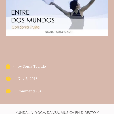
by
Sonia Trujillo

Nov 2, 2018

Comments (0)
KUNDALINI YOGA, DANZA, MÚSICA EN DIRECTO Y