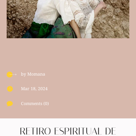
by
Momana

Mar 18, 2024

Comments (0)
RETIRO ESPIRITUAL DE